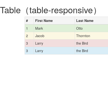
Table（table-responsive）
#
First Name
Last Name
1
Mark
Otto
2
Jacob
Thornton
3
Larry
the Bird
3
Larry
the Bird